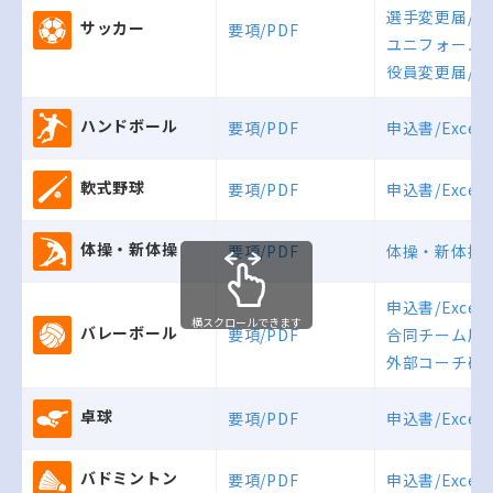
選手変更届/Wo
サッカー
要項/PDF
ユニフォーム変
役員変更届/Exc
ハンドボール
要項/PDF
申込書/Excel
軟式野球
要項/PDF
申込書/Excel
体操・新体操
要項/PDF
体操・新体操申込
申込書/Excel
横スクロールできます
バレーボール
要項/PDF
合同チーム用申
外部コーチ確認
卓球
要項/PDF
申込書/Excel
バドミントン
要項/PDF
申込書/Excel